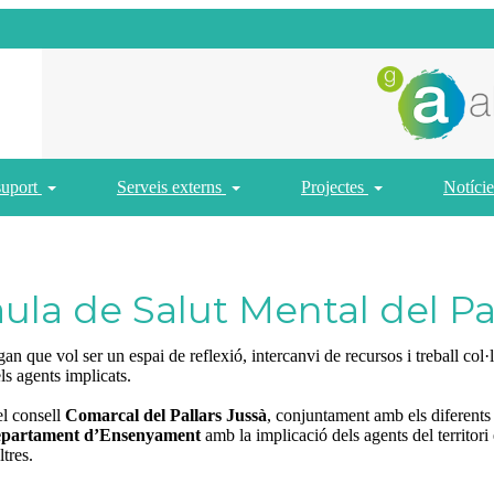
suport
Serveis externs
Projectes
Notície
la de Salut Mental del Pal
an que vol ser un espai de reflexió, intercanvi de recursos i treball col
ls agents implicats.
el consell
Comarcal del Pallars Jussà
, conjuntament amb els diferents
partament d’Ensenyament
amb la implicació dels agents del territori e
ltres.