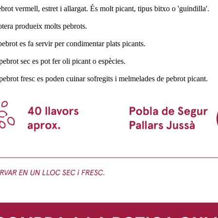
rot vermell, estret i allargat. És molt picant, tipus bitxo o 'guindilla'.
tera produeix molts pebrots.
ebrot es fa servir per condimentar plats picants.
ebrot sec es pot fer oli picant o espècies.
ebrot fresc es poden cuinar sofregits i melmelades de pebrot picant.