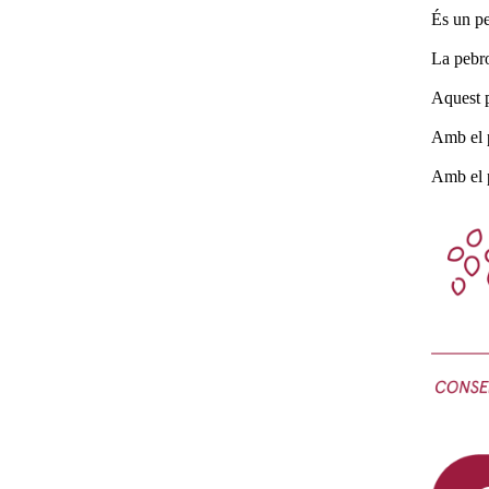
És un peb
La pebro
Aquest p
Amb el p
Amb el p