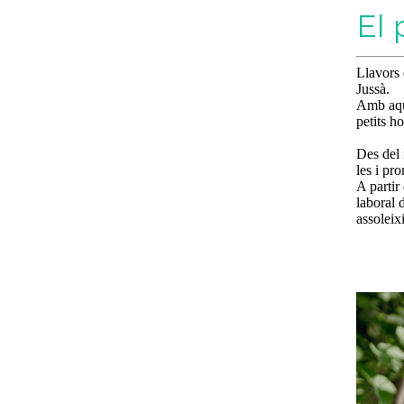
El 
Llavors 
Jussà.
Amb aque
petits ho
Des del 
les i pro
A partir
laboral 
assoleix