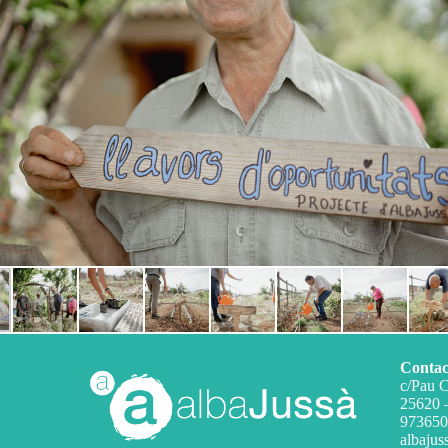
Contac
c/Pau C
25620 
973650
albajus