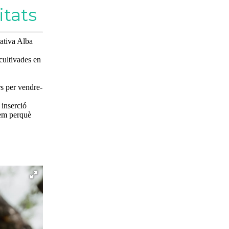
itats
rativa Alba
cultivades en
rs per vendre-
 inserció
yem perquè