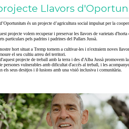
projecte Llavors d'Oportun
d’Oportunitats és un projecte d’agricultura social impulsat per la coope
st projecte volem recuperar i preservar les llavors de varietats d'horta 
rts particulars pels padrins i padrines del Pallars Jussà.
nostre hort situat a Tremp tornem a cultivar-les i n'extraiem noves llavo
moure el seu cultiu arreu del territori.
 d'aquest projecte de treball amb la terra i des d'Alba Jussà promovem la
de persones vulnerables amb dificultat d'accés al treball, i les acompan
in els seus desitjos i il·lusions amb una visió inclusiva i comunitària.