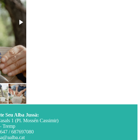
te Seu Alba Jussà:
asals 1 (Pl. Mossén Cassimir)
– Tremp
647 / 687697080
sa@aalba.cat