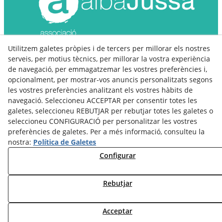
Utilitzem galetes pròpies i de tercers per millorar els nostres
Contacte Seu Alba Jussà:
serveis, per motius tècnics, per millorar la vostra experiència
de navegació, per emmagatzemar les vostres preferències i,
c/Pau Casals 1 (Pl. Mossén Cassimir)
opcionalment, per mostrar-vos anuncis personalitzats segons
25620 – Tremp
les vostres preferències analitzant els vostres hàbits de
973650647 / 687697080
navegació. Seleccioneu ACCEPTAR per consentir totes les
albajussa@aalba.cat
galetes, seleccioneu REBUTJAR per rebutjar totes les galetes o
www.albajussa.cat
seleccioneu CONFIGURACIÓ per personalitzar les vostres
preferències de galetes. Per a més informació, consulteu la
Segueix-nos a les xarxes!
nostra:
Política de Galetes
Configurar
Rebutjar
© 08/2026 Alba Jussa - Tots els drets
reservats.
Acceptar