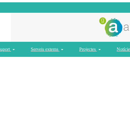
suport
Serveis externs
Projectes
Notície