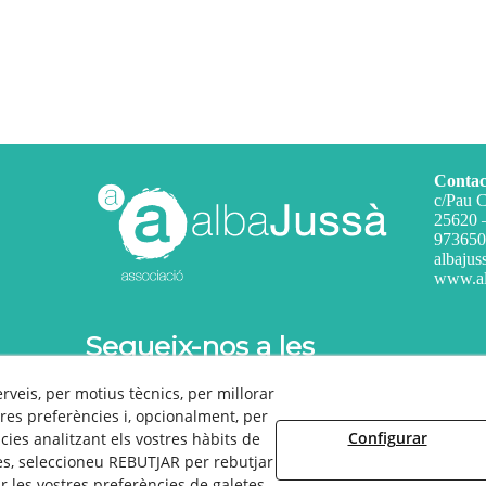
Contac
c/Pau C
25620 
973650
albajus
www.al
Segueix-nos a les
xarxes!
erveis, per motius tècnics, per millorar
res preferències i, opcionalment, per
Configurar
ies analitzant els vostres hàbits de
es, seleccioneu REBUTJAR per rebutjar
© 08/2026 Alba Jussa - Tots els drets reservats.
 les vostres preferències de galetes.