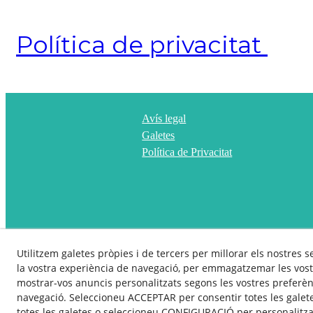
Política de privacitat
Avís legal
Galetes
Política de Privacitat
Utilitzem galetes pròpies i de tercers per millorar els nostres s
la vostra experiència de navegació, per emmagatzemar les vost
mostrar-vos anuncis personalitzats segons les vostres preferènc
navegació. Seleccioneu ACCEPTAR per consentir totes les galet
totes les galetes o seleccioneu CONFIGURACIÓ per personalitzar