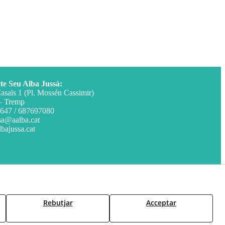
te Seu Alba Jussà:
asals 1 (Pl. Mossén Cassimir)
– Tremp
647 / 687697080
sa@aalba.cat
bajussa.cat
Rebutjar
Acceptar