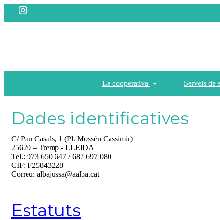
La cooperativa
Serveis de 
Dades identificatives
C/ Pau Casals, 1 (Pl. Mossén Cassimir)
25620 – Tremp - LLEIDA
Tel.: 973 650 647 / 687 697 080
CIF: F25843228
Correu: albajussa@aalba.cat
Estatuts