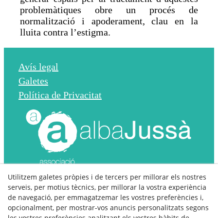
problemàtiques obre un procés de
normalització i apoderament, clau en la
lluita contra l’estigma.
Avís legal
Galetes
Política de Privacitat
Utilitzem galetes pròpies i de tercers per millorar els nostres
Contacte Seu Alba Jussà:
serveis, per motius tècnics, per millorar la vostra experiència
de navegació, per emmagatzemar les vostres preferències i,
c/Pau Casals 1 (Pl. Mossén Cassimir)
opcionalment, per mostrar-vos anuncis personalitzats segons
25620 – Tremp
les vostres preferències analitzant els vostres hàbits de