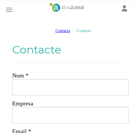
Toggle
Toggle navigation
Contacta
Contacte
Contacte
Nom
*
Empresa
Email
*