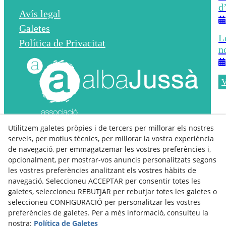
d
Avís legal
Galetes
L
Política de Privacitat
n
V
Utilitzem galetes pròpies i de tercers per millorar els nostres
Contacte Seu Alba Jussà:
serveis, per motius tècnics, per millorar la vostra experiència
de navegació, per emmagatzemar les vostres preferències i,
c/Pau Casals 1 (Pl. Mossén Cassimir)
opcionalment, per mostrar-vos anuncis personalitzats segons
25620 – Tremp
les vostres preferències analitzant els vostres hàbits de
973650647 / 687697080
navegació. Seleccioneu ACCEPTAR per consentir totes les
albajussa@aalba.cat
galetes, seleccioneu REBUTJAR per rebutjar totes les galetes o
www.albajussa.cat
seleccioneu CONFIGURACIÓ per personalitzar les vostres
preferències de galetes. Per a més informació, consulteu la
Segueix-nos a les xarxes!
nostra:
Política de Galetes