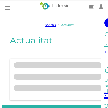
Toggle
Toggle navigation
Notícies
Actualitat
C
Actualitat
Ú
U
p
a
U